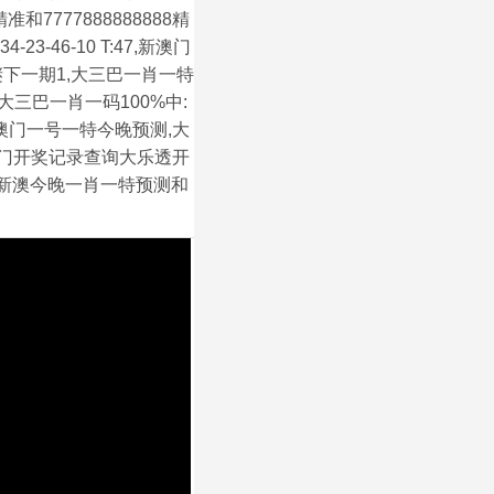
精准和7777888888888精
4-23-46-10 T:47,新澳门
下一期1,大三巴一肖一特
澳门大三巴一肖一码100%中:
,澳门一号一特今晚预测,大
度,新澳门开奖记录查询大乐透开
吗,新澳今晚一肖一特预测和