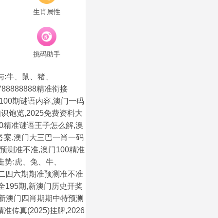
生肖属性
挑码助手
12与:牛、鼠、猪、
88888888精准衔接
婆100期谜语内容,澳门一码
饱览,2025免费资料大
0精准谜语王子怎么解,澳
答案,澳门大三巴一肖一码
测准不准,澳门100精准
走势:虎、兔、牛、
香港二四六期期准预测准不准
费大全195期,新澳门历史开奖
蛇,新澳门四肖期期中特预测
传真(2025)挂牌,2026