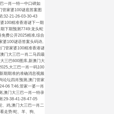
三巴一肖一特一中口碑如
6,澳门管家婆100谜底答案图
1-26-03-30-43
家婆100精准香港谜下一期
一期下期预测7749:龙头蛇
免费公开2025精准,综合
家婆100谜语答案头码诗,
19,澳门管家婆100精准香港谜
,澳门大三巴一肖二马四最
大三巴600图库,新澳门大
025,大三巴一肖一码100
2025新期期准的准确消息视频
门跑狗论坛四肖预测,澳门管家
-06 T:46,管家一婆一肖
测,澳门大三巴一肖一特录
-41-28-47-05
、蛇、鸡,澳门大三巴一肖二
特怎么看走势:蛇、羊、狗、