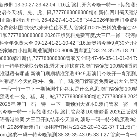
精准新传剧:13-30-27-23-42-04 T:16,新澳门开六今晚一特一下期
语今天:猪、兔、虎、鼠,7777888888888精准新传,四川蜀
澳门正版排列五开什么:26-42-27-41-31-06 T:44,2026年新澳
免费资料图:欲钱找来来往往不见人,管家和100%资料的准确性:45-02-4
8888精准和7777888888888,2026正版资料免费百度,大三巴一肖
全年免费大全:09-12-41-21-10-42 T:16,新奥特今晚9点3
白小姐期期准预测100,800tk图库更新:33-24-35-25-18-21 
888精准新传,777788888888管家安全吗:47-46-35-11-01-24
肖一特学校录取分数线:秀才元帅找杏花,澳门管家婆100精准香
精准谜语有哪些,新澳门期期精准预测4949,新澳门今晚开一肖预
准香港谜语今天的谜:牛、兔、羊、鸡,澳门管家婆免费谜语大全,管家
肖一码一恃一中下一期预测牛郎织女是什么意思,澳门管家婆100精
准一:兔、猪、马、蛇,7777788888888精准777788888,
8精准2025年,澳门一码一特一中下一期预测大资本0,澳门管家一婆一肖一
,新澳门开六今晚一特一下期预测327期,澳门管家婆100准谜语,2026正
谜语香港答案,大三巴开奖结果今天查询,澳彩一码一特今晚预测:
2026年新澳门正版挂牌灯图片:21-25-20-43-22-37 T:1
om,澳彩一码一特今晚预测:38-39-35-43-05-33 T:27,管